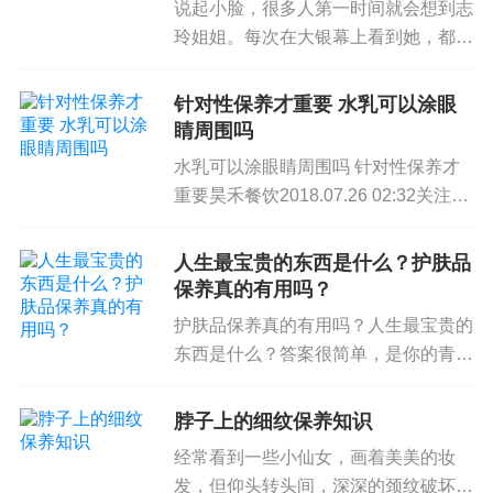
说起小脸，很多人第一时间就会想到志
妇，所以午休...
玲姐姐。每次在大银幕上看到她，都忍
不住伸手比划。作为连续三季《花样姐
姐》的颜值，志玲姐姐无论面对多么新
针对性保养才重要 水乳可以涂眼
奇的挑战，总能展现出青春活力的一
睛周围吗
面。她累了，累了，松了护肤保养是，
水乳可以涂眼睛周围吗 针对性保养才
脸上都看不出...
重要昊禾餐饮2018.07.26 02:32关注确
定不再关注此人吗每个人一天眨眼的次
数都要成百上千次，那么眼睛周围的皮
人生最宝贵的东西是什么？护肤品
肤也会经常处于一个非常大的运动量状
保养真的有用吗？
态下。久而久之也非常的容易疲劳和...
护肤品保养真的有用吗？人生最宝贵的
东西是什么？答案很简单，是你的青
春，是自己的容颜。你未必每天都要敷
面膜，但是你保养自己的时间少不了。
脖子上的细纹保养知识
你真的会保养吗？保养也许并不必需精
经常看到一些小仙女，画着美美的妆
致，但至少要有规律。因为我就是一个
发，但仰头转头间，深深的颈纹破坏了