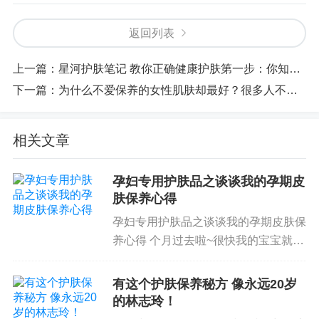
返回列表
上一篇：
星河护肤笔记 教你正确健康护肤第一步：你知道你的皮肤类型吗？
下一篇：
为什么不爱保养的女性肌肤却最好？很多人不懂，答案其实很简单
相关文章
孕妇专用护肤品之谈谈我的孕期皮
肤保养心得
孕妇专用护肤品之谈谈我的孕期皮肤保
养心得 个月过去啦~很快我的宝宝就要
降生了，心里真是无与伦比的激动。我
是一家银行的理财经理，因为工作繁
有这个护肤保养秘方 像永远20岁
忙，因此怀孕到现在 我一直都在工
的林志玲！
作，很少离岗。同事中也有2 个是孕