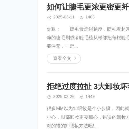
如何让睫毛更浓更密更纤
2025-03-11
1405
更粗： 睫毛膏涂得越厚，睫毛看起来
净的睫毛刷或者睫毛梳从根部把每根睫
要注意，一定...
查看全文
拒绝过度拉扯 3大卸妆坏
2025-02-26
1449
很多MM以为卸眼妆是个小步骤，因此
小心，眼部卸妆更要细心，错误的卸妆
对的错的卸眼妆方法吧!...