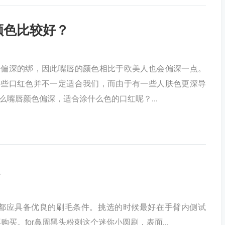
颜色比较好？
黄偏深的绑，因此嘴唇的颜色相比于欧美人也会偏深一点。
一些口红色并不一定适合我们，而由于有一些人肤色更深导
么嘴唇颜色偏深，适合涂什么色的口红呢？...
都应具备优良的刷毛条件。挑选的时候最好在手臂内侧试
买。for鼻周黑头粉刺这个迷你小圆刷，表面...