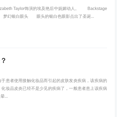
eth Taylor饰演的埃及艳后中妩媚动人。 Backstage
Queen 2 梦幻银白眼头 眼头的银白色眼影点出了圣诞...
？
由于患者使用接触化妆品而引起的皮肤发炎疾病，该疾病的
，化妆品皮炎已经不是少见的疾病了，一般患者患上该疾病
...