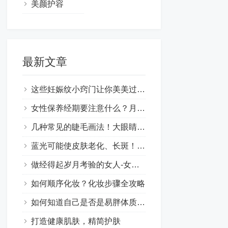
美颜护容
最新文章
这些妊娠纹小窍门让你美美过一天,妊娠纹怎样才能去掉 ！
女性保养经期要注意什么？月经期间如何保养皮肤？
几种常见的睫毛画法！大眼睛的时尚妆容技巧让你更漂亮
蓝光可能使皮肤老化、长斑！肌肤保养也要抗蓝光
做经得起岁月考验的女人-女性保养的意义
如何顺序化妆？化妆步骤全攻略
如何知道自己是否是易胖体质呢？
打造健康肌肤，精简护肤