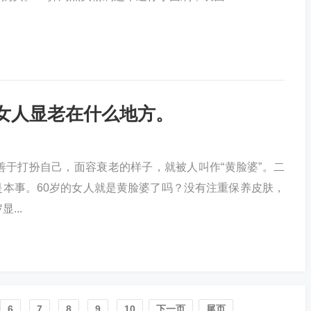
的女人显老在什么地方。
善于打扮自己，面容衰老的样子，就被人叫作“黄脸婆”。二
本事。60岁的女人就是黄脸婆了吗？没有注重保养皮肤，
...
6
7
8
9
10
下一页
尾页